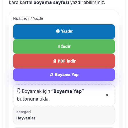
kara kartal
boyama sayfası
yazdırabilirsiniz.
Hızlı İndir / Yazdır
🖨️ Yazdır
⬇️ İndir
📄 PDF indir
🎨 Boyama Yap
👇 Boyamak için
“Boyama Yap”
×
butonuna tıkla.
Kategori
Hayvanlar