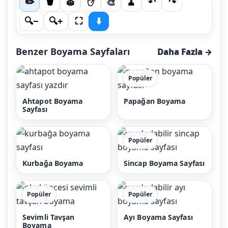
🎨
✏️
🪣
🧽
✋
🧹
↶
↷
🔍−
🔍+
⛶
⬇️
Benzer Boyama Sayfaları
Daha Fazla →
Popüler
Ahtapot Boyama
Papağan Boyama
Sayfası
Popüler
Kurbağa Boyama
Sincap Boyama Sayfası
Popüler
Popüler
Sevimli Tavşan
Ayı Boyama Sayfası
Boyama