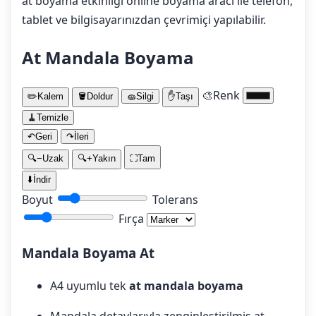
at boyama etkinliği online boyama aracı ile telefon,
tablet ve bilgisayarınızdan çevrimiçi yapılabilir.
At Mandala Boyama
🎨
Renk
✏️
Kalem
🪣
Doldur
🧽
Silgi
✋
Taşı
🧹
Temizle
↶
Geri
↷
İleri
🔍−
Uzak
🔍+
Yakın
⛶
Tam
⬇️
İndir
Boyut
Tolerans
Fırça
Mandala Boyama At
A4 uyumlu tek
at mandala boyama