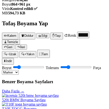
Boyut
864×961 px
Virüs
Kontrol edildi ✅
MB
594,73 KB
Tofaş Boyama Yap
🎨
Renk
✏️
Kalem
🪣
Doldur
🧽
Silgi
✋
Taşı
🧹
Temizle
↶
Geri
↷
İleri
🔍−
Uzak
🔍+
Yakın
⛶
Tam
⬇️
İndir
Boyut
Tolerans
Fırça
Benzer Boyama Sayfaları
Daha Fazla →
520i BMW Boyama Sayfası
T10F TOGG Boyama