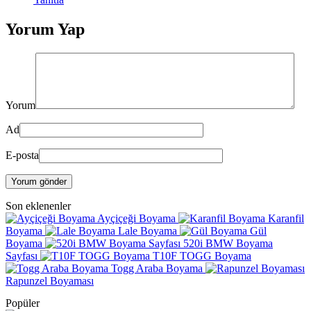
Yorum Yap
Yorum
Ad
E-posta
Yorum gönder
Son eklenenler
Ayçiçeği Boyama
Karanfil
Boyama
Lale Boyama
Gül
Boyama
520i BMW Boyama
Sayfası
T10F TOGG Boyama
Togg Araba Boyama
Rapunzel Boyaması
Popüler