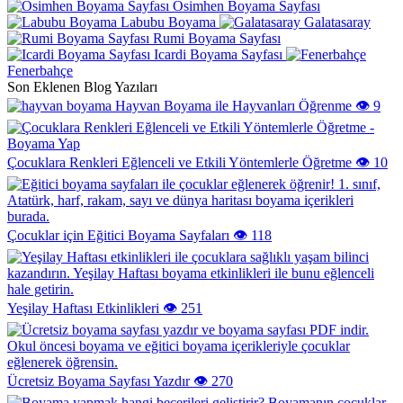
Osimhen Boyama Sayfası
Labubu Boyama
Galatasaray
Rumi Boyama Sayfası
Icardi Boyama Sayfası
Fenerbahçe
Son Eklenen Blog Yazıları
Hayvan Boyama ile Hayvanları Öğrenme
👁️ 9
Çocuklara Renkleri Eğlenceli ve Etkili Yöntemlerle Öğretme
👁️ 10
Çocuklar için Eğitici Boyama Sayfaları
👁️ 118
Yeşilay Haftası Etkinlikleri
👁️ 251
Ücretsiz Boyama Sayfası Yazdır
👁️ 270