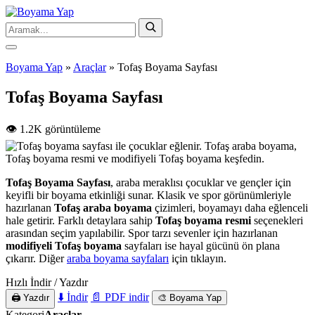
Boyama Yap
»
Araçlar
»
Tofaş Boyama Sayfası
Tofaş Boyama Sayfası
👁️ 1.2K görüntüleme
Tofaş Boyama Sayfası
, araba meraklısı çocuklar ve gençler için
keyifli bir boyama etkinliği sunar. Klasik ve spor görünümleriyle
hazırlanan
Tofaş araba boyama
çizimleri, boyamayı daha eğlenceli
hale getirir. Farklı detaylara sahip
Tofaş boyama resmi
seçenekleri
arasından seçim yapılabilir. Spor tarzı sevenler için hazırlanan
modifiyeli Tofaş boyama
sayfaları ise hayal gücünü ön plana
çıkarır. Diğer
araba boyama sayfaları
için tıklayın.
Hızlı İndir / Yazdır
⬇️ İndir
📄 PDF indir
🖨️ Yazdır
🎨 Boyama Yap
Kategori
Araçlar