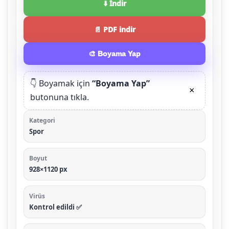
⬇️ İndir
📄 PDF indir
🎨 Boyama Yap
👇 Boyamak için
“Boyama Yap”
×
butonuna tıkla.
Kategori
Spor
Boyut
928×1120 px
Virüs
Kontrol edildi ✅