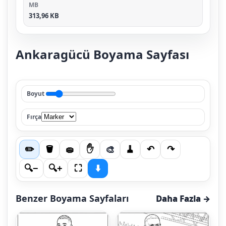
MB
313,96 KB
Ankaragücü Boyama Sayfası
Boyut
Fırça
🎨
✏️
🪣
🧽
✋
🧹
↶
↷
🔍−
🔍+
⛶
⬇️
Benzer Boyama Sayfaları
Daha Fazla →