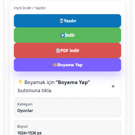
Hızlı İndir / Yazdır
Yazdır
İndir
PDF indir
Boyama Yap
Boyamak için
“Boyama Yap”
×
butonuna tıkla.
Kategori
Oyunlar
Boyut
1024×1536 px