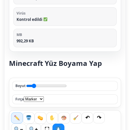
Virüs
Kontrol edildi
MB
992,29 KB
Minecraft Yüz Boyama Yap
Boyut
Fırça
↶
↷
⛶
−
+