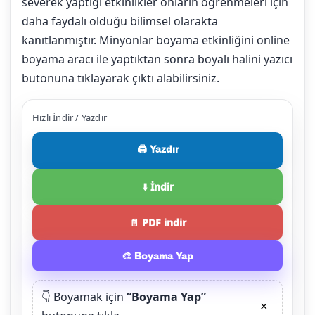
severek yaptığı etkinlikler onların öğrenmeleri için
daha faydalı olduğu bilimsel olarakta
kanıtlanmıştır. Minyonlar boyama etkinliğini online
boyama aracı ile yaptıktan sonra boyalı halini yazıcı
butonuna tıklayarak çıktı alabilirsiniz.
Hızlı İndir / Yazdır
🖨️ Yazdır
⬇️ İndir
📄 PDF indir
🎨 Boyama Yap
👇 Boyamak için
“Boyama Yap”
×