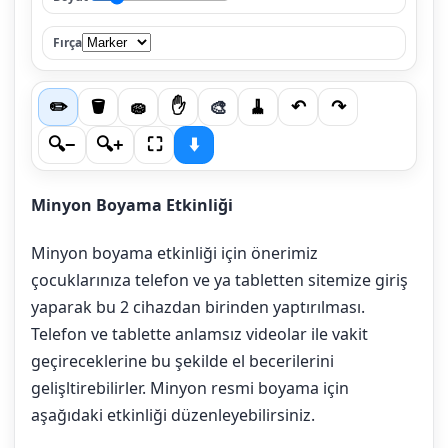
Fırça
🎨
✏️
🪣
🧽
✋
🧹
↶
↷
🔍−
🔍+
⛶
⬇️
Minyon Boyama Etkinliği
Minyon boyama etkinliği için önerimiz
çocuklarınıza telefon ve ya tabletten sitemize giriş
yaparak bu 2 cihazdan birinden yaptırılması.
Telefon ve tablette anlamsız videolar ile vakit
geçireceklerine bu şekilde el becerilerini
gelişltirebilirler. Minyon resmi boyama için
aşağıdaki etkinliği düzenleyebilirsiniz.