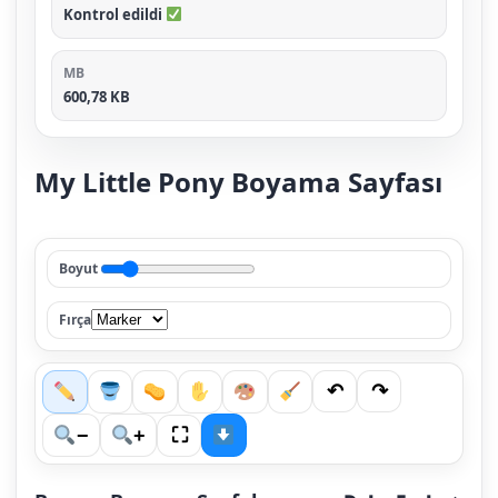
Kontrol edildi
MB
600,78 KB
My Little Pony Boyama Sayfası
Boyut
Fırça
↶
↷
⛶
−
+