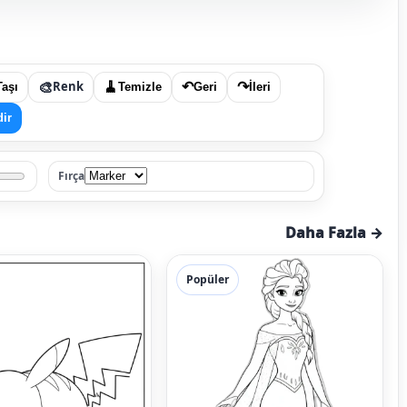
🎨
Renk
🧹
↶
↷
Taşı
Temizle
Geri
İleri
dir
Fırça
Daha Fazla →
Popüler