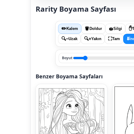
Rarity Boyama Sayfası
✏️
🪣
🧽
✋
Kalem
Doldur
Silgi
🔍−
🔍+
⛶
⬇️
Uzak
Yakın
Tam
İn
Boyut
Benzer Boyama Sayfaları