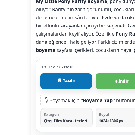
My Little Pony Rarity Boyama
, pony dünya
oluyor. Rarity’nin zarif görünümü, çocukları
denemelerine imkân tanıyor. Evde ya da oku
bir etkinlik arayanlar için iyi bir seçenek. G
çalışmalardan keyif alıyor. Özellikle
Pony Ra
daha eğlenceli hale geliyor. Farklı çizimle
boyama
sayfası içerikleri, çocukların haya
Hızlı İndir / Yazdır
🖨️ Yazdır
⬇️ İndir
👇 Boyamak için
“Boyama Yap”
butonuna
Kategori
Boyut
Çizgi Film Karakterleri
1024×1306 px