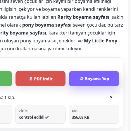
sını seven çocuklar için keyifli bir boyama etkinliği
n ilgisini çekiyor ve boyama yaparken kendi renklerini
lda rahatça kullanılabilen
Rarity boyama sayfası
, sakin
enel olarak
pony boyama sayfası
seven çocuklar, bu tarz
rity boyama sayfası
, karakteri tanıyan çocuklar için
rden oluşan pony boyama seçenekleri ve
My Little Pony
l gücünü kullanmasına yardımcı oluyor.
📄 PDF indir
🎨 Boyama Yap
 tıkla.
×
Virüs
MB
Kontrol edildi ✅
356,68 KB