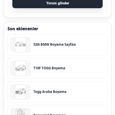
Yorum gönder
Son eklenenler
520i BMW Boyama Sayfası
T10F TOGG Boyama
Togg Araba Boyama