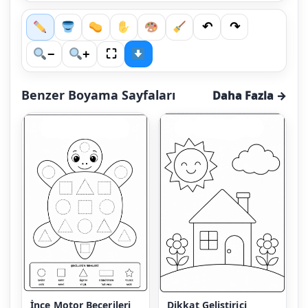
↶
↷
⛶
−
+
Benzer Boyama Sayfaları
Daha Fazla →
İnce Motor Becerileri
Dikkat Geliştirici