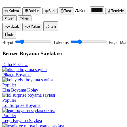
🎨
Renk
✏️
Kalem
🪣
Doldur
🧽
Silgi
✋
Taşı
🧹
Temizle
↶
Geri
↷
İleri
🔍−
Uzak
🔍+
Yakın
⛶
Tam
⬇️
İndir
Boyut
Tolerans
Fırça
Benzer Boyama Sayfaları
Daha Fazla →
Pikaçu Boyama
Popüler
Elsa Boyama Kolay
Popüler
Lol Surprise Boyama
Popüler
Lego Boyama Sayfası