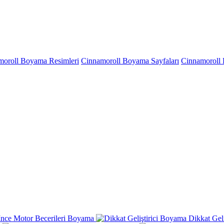
moroll Boyama Resimleri
Cinnamoroll Boyama Sayfaları
Cinnamoroll
İnce Motor Becerileri Boyama
Dikkat Gel