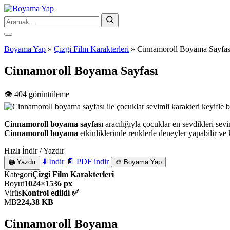
Boyama Yap
»
Çizgi Film Karakterleri
»
Cinnamoroll Boyama Sayfas
Cinnamoroll Boyama Sayfası
👁️ 404 görüntüleme
Cinnamoroll boyama sayfası
aracılığıyla çocuklar en sevdikleri sev
Cinnamoroll boyama
etkinliklerinde renklerle deneyler yapabilir ve k
Hızlı İndir / Yazdır
⬇️ İndir
📄 PDF indir
🖨️ Yazdır
🎨 Boyama Yap
Kategori
Çizgi Film Karakterleri
Boyut
1024×1536 px
Virüs
Kontrol edildi ✅
MB
224,38 KB
Cinnamoroll Boyama