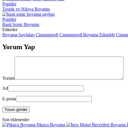
Popüler
Tospik ve Niloya Boyama
Popüler
Basit Sonic Boyama
Etiketler
Boyama Sayfaları
Cinnamoroll
Cinnamoroll Boyama Etkinliği
Cinna
Yorum Yap
Yorum
Ad
E-posta
Yorum gönder
Son eklenenler
Pikaçu Boyama